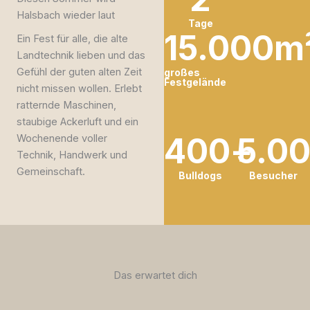
Halsbach wieder laut
Tage
15.000
m
Ein Fest für alle, die alte
Landtechnik lieben und das
Gefühl der guten alten Zeit
großes
Festgelände
nicht missen wollen. Erlebt
ratternde Maschinen,
staubige Ackerluft und ein
400
+
5.0
Wochenende voller
Technik, Handwerk und
Gemeinschaft.
Bulldogs
Besucher
Das erwartet dich